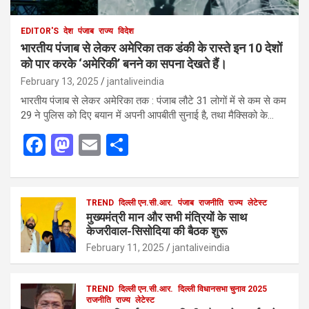
EDITOR'S
देश
पंजाब
राज्य
विदेश
भारतीय पंजाब से लेकर अमेरिका तक डंकी के रास्ते इन 10 देशों
को पार करके ‘अमेरिकी’ बनने का सपना देखते हैं।
February 13, 2025
jantaliveindia
भारतीय पंजाब से लेकर अमेरिका तक : पंजाब लौटे 31 लोगों में से कम से कम
29 ने पुलिस को दिए बयान में अपनी आपबीती सुनाई है, तथा मैक्सिको के…
F
M
E
S
a
a
m
h
ce
st
ail
ar
b
o
TREND
दिल्ली एन.सी.आर.
e
पंजाब
राजनीति
राज्य
लेटेस्ट
मुख्यमंत्री मान और सभी मंत्रियों के साथ
o
d
केजरीवाल-सिसोदिया की बैठक शुरू
o
o
February 11, 2025
jantaliveindia
k
n
TREND
दिल्ली एन.सी.आर.
दिल्ली विधानसभा चुनाव 2025
राजनीति
राज्य
लेटेस्ट