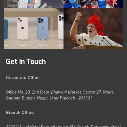
Get In Touch
Corporate Office
:
Office No. 2B, 2nd Floor, Bhawani Market, Sector-27, Noida,
Gautam Buddha Nagar, Uttar Pradesh - 201301
Branch Office
:
3830/11, Lal Kothi Pataudi House BM Chowk, Daryaganj, Delhi-