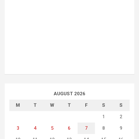
AUGUST 2026
M
T
W
T
F
S
S
1
2
3
4
5
6
7
8
9