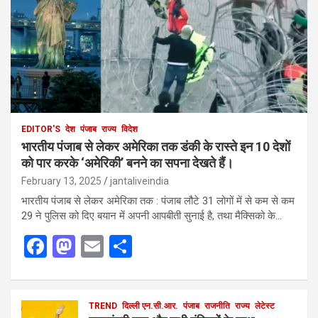
EDITOR'S
देश
पंजाब
राज्य
विदेश
भारतीय पंजाब से लेकर अमेरिका तक डंकी के रास्ते इन 10 देशों
को पार करके ‘अमेरिकी’ बनने का सपना देखते हैं।
February 13, 2025
jantaliveindia
भारतीय पंजाब से लेकर अमेरिका तक : पंजाब लौटे 31 लोगों में से कम से कम
29 ने पुलिस को दिए बयान में अपनी आपबीती सुनाई है, तथा मैक्सिको के…
F
M
E
S
a
a
m
h
ce
st
ail
ar
b
o
TREND
दिल्ली एन.सी.आर.
e
पंजाब
राजनीति
राज्य
लेटेस्ट