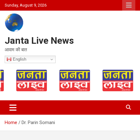
Skip
Sunday, August 9, 2026
to
content
Janta Live News
आवाम की बात
English
Home
Dr. Parin Somani