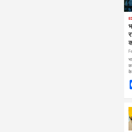
E
भ
र
क
F
भा
कम
क