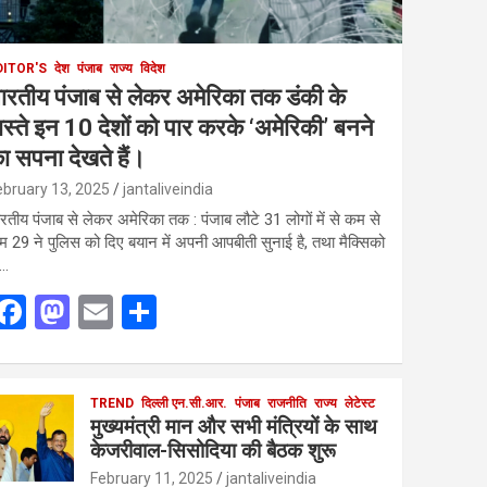
DITOR'S
देश
पंजाब
राज्य
विदेश
ारतीय पंजाब से लेकर अमेरिका तक डंकी के
ास्ते इन 10 देशों को पार करके ‘अमेरिकी’ बनने
ा सपना देखते हैं।
ebruary 13, 2025
jantaliveindia
रतीय पंजाब से लेकर अमेरिका तक : पंजाब लौटे 31 लोगों में से कम से
 29 ने पुलिस को दिए बयान में अपनी आपबीती सुनाई है, तथा मैक्सिको
े…
F
M
E
S
a
a
m
h
ce
st
ail
ar
b
o
TREND
दिल्ली एन.सी.आर.
e
पंजाब
राजनीति
राज्य
लेटेस्ट
मुख्यमंत्री मान और सभी मंत्रियों के साथ
o
d
केजरीवाल-सिसोदिया की बैठक शुरू
o
o
February 11, 2025
jantaliveindia