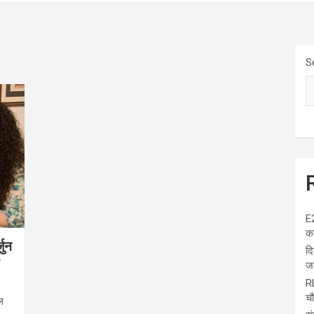
S
E
का
जुन
दि
जल
RL
चौ
ल