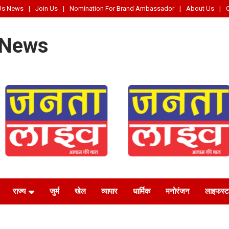
Us News
Join Us
Nomination For Brand Ambassador
About Us
 News
राज्य
जुर्म
खेल
व्यापार
धार्मिक
मनोरंजन
लाइफस्‍