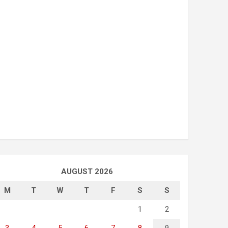
AUGUST 2026
M
T
W
T
F
S
S
1
2