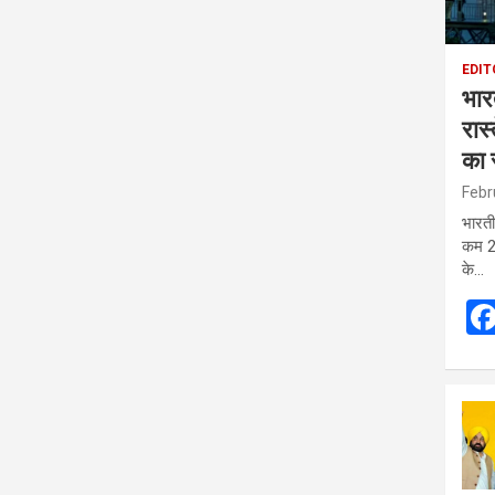
EDIT
भार
रास
का 
Febr
भारती
कम 29
के…