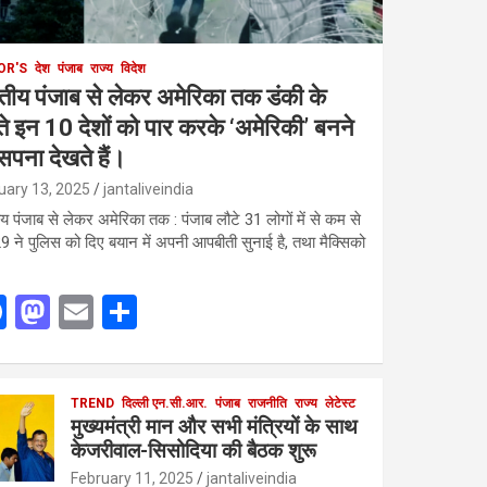
OR'S
देश
पंजाब
राज्य
विदेश
तीय पंजाब से लेकर अमेरिका तक डंकी के
्ते इन 10 देशों को पार करके ‘अमेरिकी’ बनने
सपना देखते हैं।
uary 13, 2025
jantaliveindia
य पंजाब से लेकर अमेरिका तक : पंजाब लौटे 31 लोगों में से कम से
 ने पुलिस को दिए बयान में अपनी आपबीती सुनाई है, तथा मैक्सिको
F
M
E
S
a
a
m
h
ce
st
ail
ar
b
o
TREND
दिल्ली एन.सी.आर.
e
पंजाब
राजनीति
राज्य
लेटेस्ट
मुख्यमंत्री मान और सभी मंत्रियों के साथ
o
d
केजरीवाल-सिसोदिया की बैठक शुरू
o
o
February 11, 2025
jantaliveindia