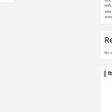
पीएम 
माफी,
संसद 
राज्य
R
No 
वि