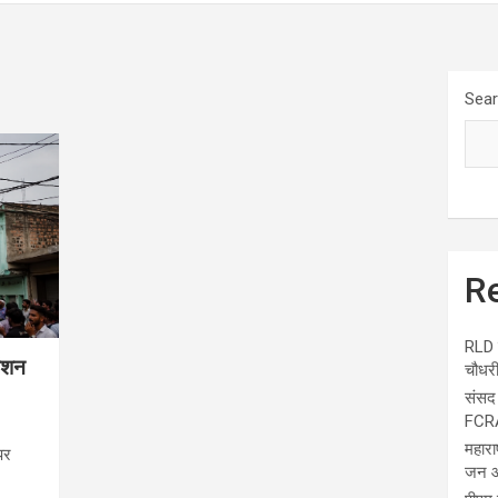
Sea
R
RLD क
ेंशन
चौधरी
संसद 
FCRA
महारा
पर
जन आ