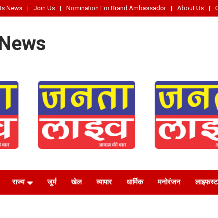
Us News
Join Us
Nomination For Brand Ambassador
About Us
 News
राज्य
जुर्म
खेल
व्यापार
धार्मिक
मनोरंजन
लाइफस्‍