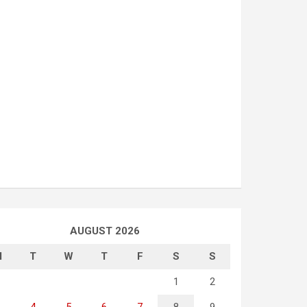
AUGUST 2026
M
T
W
T
F
S
S
1
2