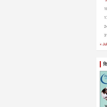
1
1
2
3
« Ju
वि