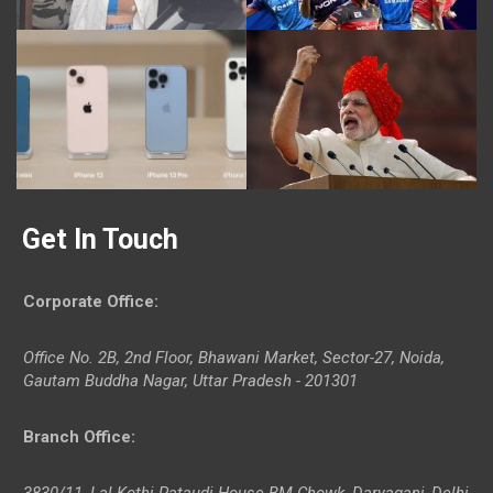
Get In Touch
Corporate Office
:
Office No. 2B, 2nd Floor, Bhawani Market, Sector-27, Noida,
Gautam Buddha Nagar, Uttar Pradesh - 201301
Branch Office
:
3830/11, Lal Kothi Pataudi House BM Chowk, Daryaganj, Delhi-