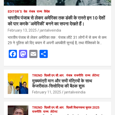
EDITOR'S
देश
पंजाब
राज्य
विदेश
भारतीय पंजाब से लेकर अमेरिका तक डंकी के रास्ते इन 10 देशों
को पार करके ‘अमेरिकी’ बनने का सपना देखते हैं।
February 13, 2025
jantaliveindia
भारतीय पंजाब से लेकर अमेरिका तक : पंजाब लौटे 31 लोगों में से कम से कम
29 ने पुलिस को दिए बयान में अपनी आपबीती सुनाई है, तथा मैक्सिको के…
F
M
E
S
a
a
m
h
ce
st
ail
ar
b
o
TREND
दिल्ली एन.सी.आर.
e
पंजाब
राजनीति
राज्य
लेटेस्ट
मुख्यमंत्री मान और सभी मंत्रियों के साथ
o
d
केजरीवाल-सिसोदिया की बैठक शुरू
o
o
February 11, 2025
jantaliveindia
k
n
TREND
दिल्ली एन.सी.आर.
दिल्ली विधानसभा चुनाव 2025
राजनीति
राज्य
लेटेस्ट