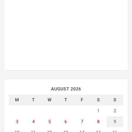
AUGUST 2026
M
T
W
T
F
S
S
1
2
3
4
5
6
7
8
9