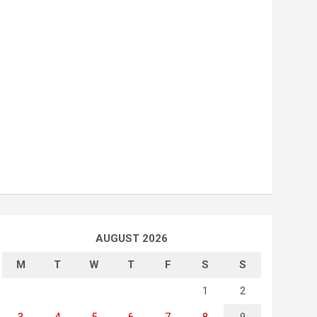
AUGUST 2026
M
T
W
T
F
S
S
1
2