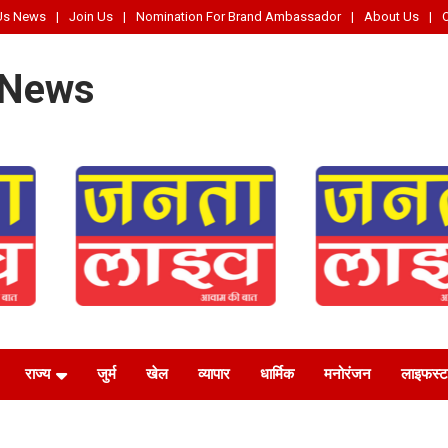
Us News
Join Us
Nomination For Brand Ambassador
About Us
 News
राज्य
जुर्म
खेल
व्यापार
धार्मिक
मनोरंजन
लाइफस्‍