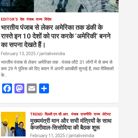
EDITOR'S
देश
पंजाब
राज्य
विदेश
भारतीय पंजाब से लेकर अमेरिका तक डंकी के
रास्ते इन 10 देशों को पार करके ‘अमेरिकी’ बनने
का सपना देखते हैं।
February 13, 2025
jantaliveindia
भारतीय पंजाब से लेकर अमेरिका तक : पंजाब लौटे 31 लोगों में से कम से
कम 29 ने पुलिस को दिए बयान में अपनी आपबीती सुनाई है, तथा मैक्सिको
के…
F
M
E
S
a
a
m
h
ce
st
ail
ar
b
o
TREND
दिल्ली एन.सी.आर.
e
पंजाब
राजनीति
राज्य
लेटेस्ट
मुख्यमंत्री मान और सभी मंत्रियों के साथ
o
d
केजरीवाल-सिसोदिया की बैठक शुरू
o
o
February 11, 2025
jantaliveindia