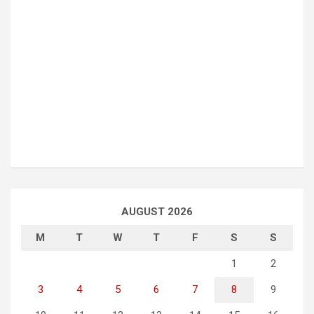
AUGUST 2026
M
T
W
T
F
S
S
1
2
3
4
5
6
7
8
9