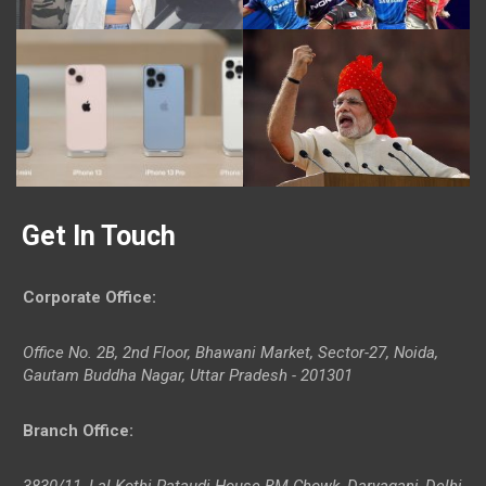
Get In Touch
Corporate Office
:
Office No. 2B, 2nd Floor, Bhawani Market, Sector-27, Noida,
Gautam Buddha Nagar, Uttar Pradesh - 201301
Branch Office
:
3830/11, Lal Kothi Pataudi House BM Chowk, Daryaganj, Delhi-