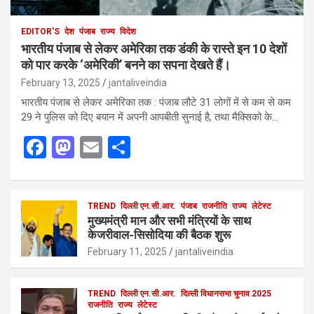
EDITOR'S
देश
पंजाब
राज्य
विदेश
भारतीय पंजाब से लेकर अमेरिका तक डंकी के रास्ते इन 10 देशों
को पार करके ‘अमेरिकी’ बनने का सपना देखते हैं।
February 13, 2025
jantaliveindia
भारतीय पंजाब से लेकर अमेरिका तक : पंजाब लौटे 31 लोगों में से कम से कम
29 ने पुलिस को दिए बयान में अपनी आपबीती सुनाई है, तथा मैक्सिको के…
F
M
E
S
a
a
m
h
ce
st
ail
ar
b
o
TREND
दिल्ली एन.सी.आर.
e
पंजाब
राजनीति
राज्य
लेटेस्ट
मुख्यमंत्री मान और सभी मंत्रियों के साथ
o
d
केजरीवाल-सिसोदिया की बैठक शुरू
o
o
February 11, 2025
jantaliveindia
k
n
TREND
दिल्ली एन.सी.आर.
दिल्ली विधानसभा चुनाव 2025
राजनीति
राज्य
लेटेस्ट