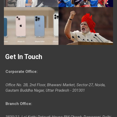
Get In Touch
Corporate Office
:
Office No. 2B, 2nd Floor, Bhawani Market, Sector-27, Noida,
Gautam Buddha Nagar, Uttar Pradesh - 201301
Branch Office
:
3830/11, Lal Kothi Pataudi House BM Chowk, Daryaganj, Delhi-