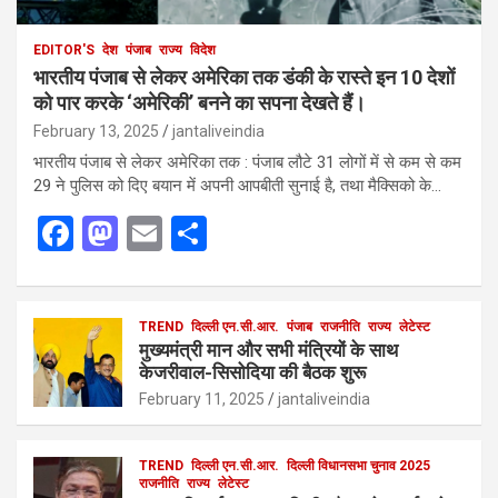
EDITOR'S
देश
पंजाब
राज्य
विदेश
भारतीय पंजाब से लेकर अमेरिका तक डंकी के रास्ते इन 10 देशों
को पार करके ‘अमेरिकी’ बनने का सपना देखते हैं।
February 13, 2025
jantaliveindia
भारतीय पंजाब से लेकर अमेरिका तक : पंजाब लौटे 31 लोगों में से कम से कम
29 ने पुलिस को दिए बयान में अपनी आपबीती सुनाई है, तथा मैक्सिको के…
F
M
E
S
a
a
m
h
ce
st
ail
ar
b
o
TREND
दिल्ली एन.सी.आर.
e
पंजाब
राजनीति
राज्य
लेटेस्ट
मुख्यमंत्री मान और सभी मंत्रियों के साथ
o
d
केजरीवाल-सिसोदिया की बैठक शुरू
o
o
February 11, 2025
jantaliveindia
k
n
TREND
दिल्ली एन.सी.आर.
दिल्ली विधानसभा चुनाव 2025
राजनीति
राज्य
लेटेस्ट