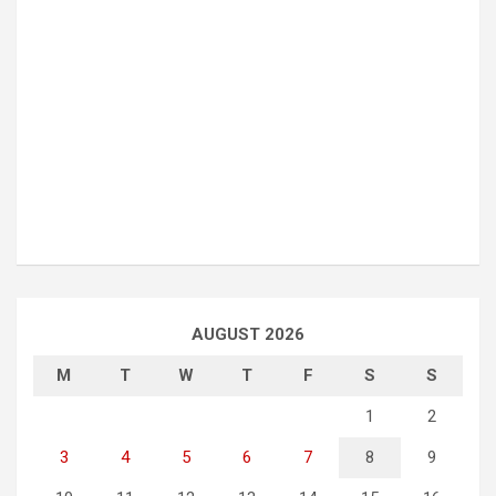
AUGUST 2026
M
T
W
T
F
S
S
1
2
3
4
5
6
7
8
9