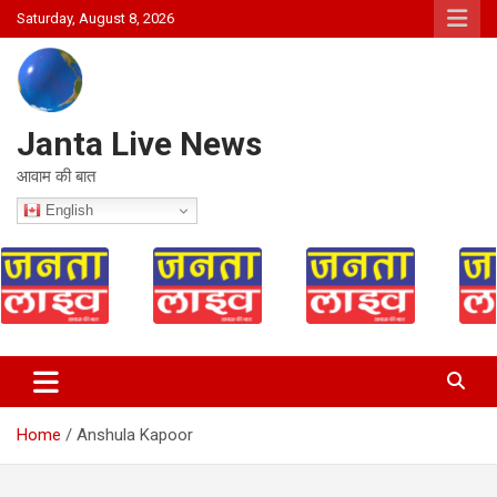
Skip
Saturday, August 8, 2026
to
content
Janta Live News
आवाम की बात
English
Home
Anshula Kapoor