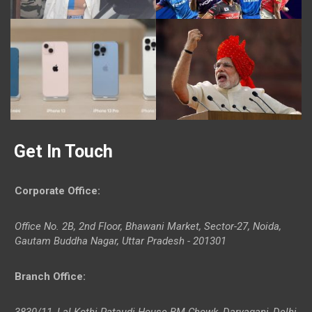
Get In Touch
Corporate Office
:
Office No. 2B, 2nd Floor, Bhawani Market, Sector-27, Noida,
Gautam Buddha Nagar, Uttar Pradesh - 201301
Branch Office
:
3830/11, Lal Kothi Pataudi House BM Chowk, Daryaganj, Delhi-