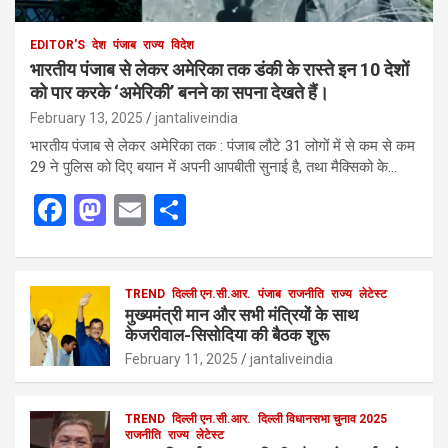
EDITOR'S
देश
पंजाब
राज्य
विदेश
भारतीय पंजाब से लेकर अमेरिका तक डंकी के रास्ते इन 10 देशों
को पार करके ‘अमेरिकी’ बनने का सपना देखते हैं।
February 13, 2025
jantaliveindia
भारतीय पंजाब से लेकर अमेरिका तक : पंजाब लौटे 31 लोगों में से कम से कम
29 ने पुलिस को दिए बयान में अपनी आपबीती सुनाई है, तथा मैक्सिको के…
F
M
E
S
a
a
m
h
ce
st
ail
ar
b
o
TREND
दिल्ली एन.सी.आर.
e
पंजाब
राजनीति
राज्य
लेटेस्ट
मुख्यमंत्री मान और सभी मंत्रियों के साथ
o
d
केजरीवाल-सिसोदिया की बैठक शुरू
o
o
February 11, 2025
jantaliveindia
k
n
TREND
दिल्ली एन.सी.आर.
दिल्ली विधानसभा चुनाव 2025
राजनीति
राज्य
लेटेस्ट