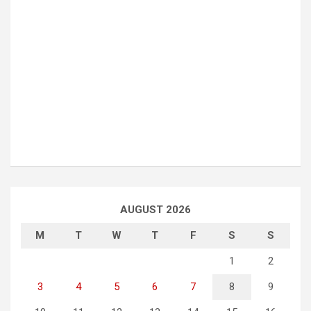
AUGUST 2026
M
T
W
T
F
S
S
1
2
3
4
5
6
7
8
9