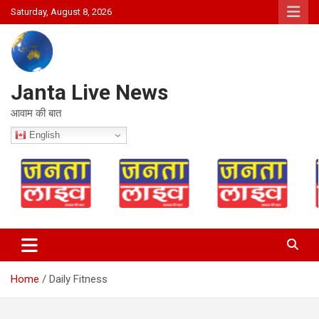
Skip
Saturday, August 8, 2026
to
content
Janta Live News
आवाम की बात
English
Home
Daily Fitness