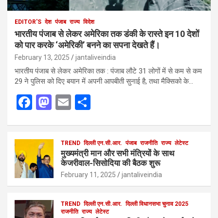
EDITOR'S
देश
पंजाब
राज्य
विदेश
भारतीय पंजाब से लेकर अमेरिका तक डंकी के रास्ते इन 10 देशों
को पार करके ‘अमेरिकी’ बनने का सपना देखते हैं।
February 13, 2025
jantaliveindia
भारतीय पंजाब से लेकर अमेरिका तक : पंजाब लौटे 31 लोगों में से कम से कम
29 ने पुलिस को दिए बयान में अपनी आपबीती सुनाई है, तथा मैक्सिको के…
F
M
E
S
a
a
m
h
ce
st
ail
ar
b
o
TREND
दिल्ली एन.सी.आर.
e
पंजाब
राजनीति
राज्य
लेटेस्ट
मुख्यमंत्री मान और सभी मंत्रियों के साथ
o
d
केजरीवाल-सिसोदिया की बैठक शुरू
o
o
February 11, 2025
jantaliveindia
k
n
TREND
दिल्ली एन.सी.आर.
दिल्ली विधानसभा चुनाव 2025
राजनीति
राज्य
लेटेस्ट