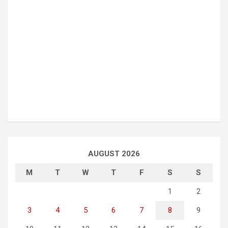
AUGUST 2026
M
T
W
T
F
S
S
1
2
3
4
5
6
7
8
9