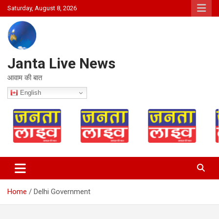
Skip
Saturday, August 8, 2026
to
content
Janta Live News
आवाम की बात
English
Home
Delhi Government