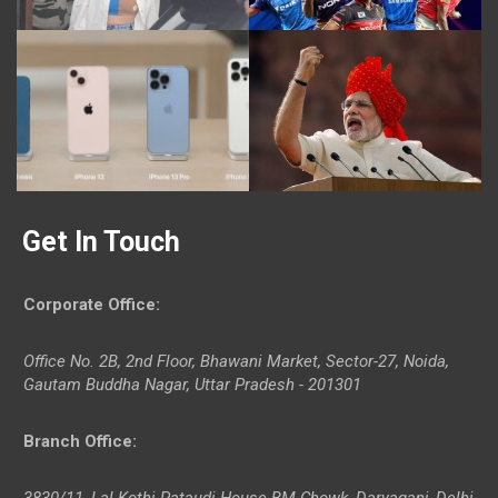
Get In Touch
Corporate Office
:
Office No. 2B, 2nd Floor, Bhawani Market, Sector-27, Noida,
Gautam Buddha Nagar, Uttar Pradesh - 201301
Branch Office
:
3830/11, Lal Kothi Pataudi House BM Chowk, Daryaganj, Delhi-