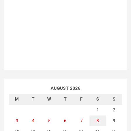
AUGUST 2026
M
T
W
T
F
S
S
1
2
3
4
5
6
7
8
9