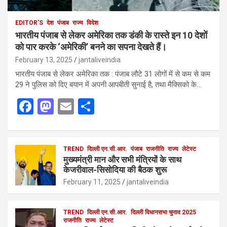
EDITOR'S
देश
पंजाब
राज्य
विदेश
भारतीय पंजाब से लेकर अमेरिका तक डंकी के रास्ते इन 10 देशों
को पार करके ‘अमेरिकी’ बनने का सपना देखते हैं।
February 13, 2025
jantaliveindia
भारतीय पंजाब से लेकर अमेरिका तक : पंजाब लौटे 31 लोगों में से कम से कम
29 ने पुलिस को दिए बयान में अपनी आपबीती सुनाई है, तथा मैक्सिको के…
F
M
E
S
a
a
m
h
ce
st
ail
ar
b
o
TREND
दिल्ली एन.सी.आर.
e
पंजाब
राजनीति
राज्य
लेटेस्ट
मुख्यमंत्री मान और सभी मंत्रियों के साथ
o
d
केजरीवाल-सिसोदिया की बैठक शुरू
o
o
February 11, 2025
jantaliveindia
k
n
TREND
दिल्ली एन.सी.आर.
दिल्ली विधानसभा चुनाव 2025
राजनीति
राज्य
लेटेस्ट