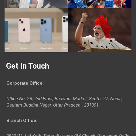
Get In Touch
Corporate Office
:
Office No. 2B, 2nd Floor, Bhawani Market, Sector-27, Noida,
Gautam Buddha Nagar, Uttar Pradesh - 201301
Branch Office
:
3830/11, Lal Kothi Pataudi House BM Chowk, Daryaganj, Delhi-