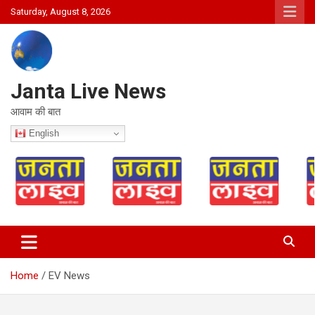
Skip
Saturday, August 8, 2026
to
content
Janta Live News
आवाम की बात
English
Home
EV News