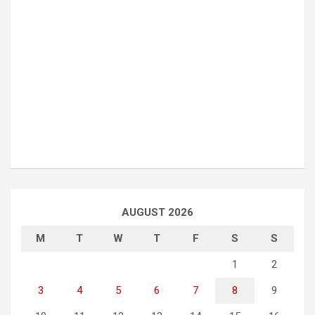
AUGUST 2026
M
T
W
T
F
S
S
1
2
3
4
5
6
7
8
9