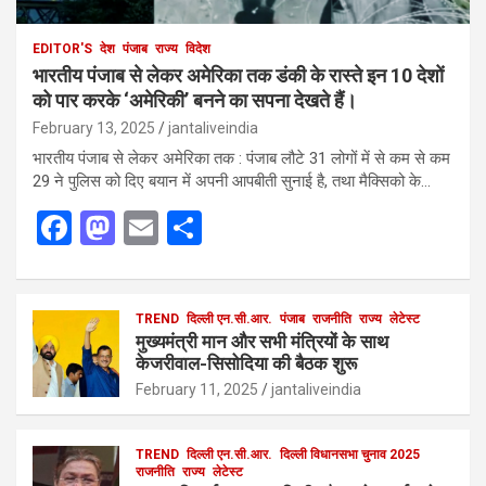
EDITOR'S
देश
पंजाब
राज्य
विदेश
भारतीय पंजाब से लेकर अमेरिका तक डंकी के रास्ते इन 10 देशों
को पार करके ‘अमेरिकी’ बनने का सपना देखते हैं।
February 13, 2025
jantaliveindia
भारतीय पंजाब से लेकर अमेरिका तक : पंजाब लौटे 31 लोगों में से कम से कम
29 ने पुलिस को दिए बयान में अपनी आपबीती सुनाई है, तथा मैक्सिको के…
F
M
E
S
a
a
m
h
ce
st
ail
ar
b
o
TREND
दिल्ली एन.सी.आर.
e
पंजाब
राजनीति
राज्य
लेटेस्ट
मुख्यमंत्री मान और सभी मंत्रियों के साथ
o
d
केजरीवाल-सिसोदिया की बैठक शुरू
o
o
February 11, 2025
jantaliveindia
k
n
TREND
दिल्ली एन.सी.आर.
दिल्ली विधानसभा चुनाव 2025
राजनीति
राज्य
लेटेस्ट