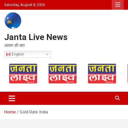
Skip
Saturday, August 8, 2026
to
content
Janta Live News
आवाम की बात
English
Home
Gold Rate India