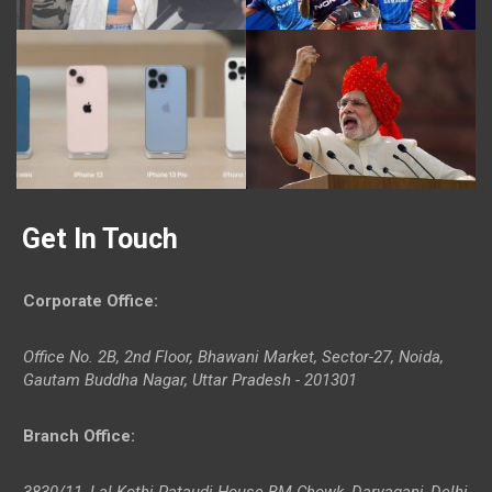
Get In Touch
Corporate Office
:
Office No. 2B, 2nd Floor, Bhawani Market, Sector-27, Noida,
Gautam Buddha Nagar, Uttar Pradesh - 201301
Branch Office
:
3830/11, Lal Kothi Pataudi House BM Chowk, Daryaganj, Delhi-