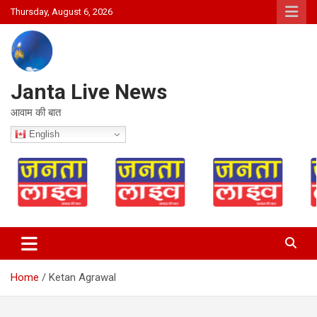
Skip
Thursday, August 6, 2026
to
content
Janta Live News
आवाम की बात
English
Home
Ketan Agrawal