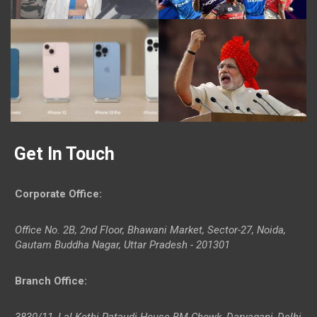
Get In Touch
Corporate Office
:
Office No. 2B, 2nd Floor, Bhawani Market, Sector-27, Noida,
Gautam Buddha Nagar, Uttar Pradesh - 201301
Branch Office
:
3830/11, Lal Kothi Pataudi House BM Chowk, Daryaganj, Delhi-