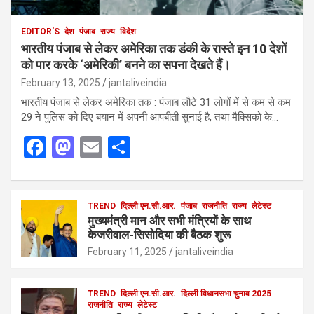
EDITOR'S
देश
पंजाब
राज्य
विदेश
भारतीय पंजाब से लेकर अमेरिका तक डंकी के रास्ते इन 10 देशों
को पार करके ‘अमेरिकी’ बनने का सपना देखते हैं।
February 13, 2025
jantaliveindia
भारतीय पंजाब से लेकर अमेरिका तक : पंजाब लौटे 31 लोगों में से कम से कम
29 ने पुलिस को दिए बयान में अपनी आपबीती सुनाई है, तथा मैक्सिको के…
F
M
E
S
a
a
m
h
ce
st
ail
ar
b
o
TREND
दिल्ली एन.सी.आर.
e
पंजाब
राजनीति
राज्य
लेटेस्ट
मुख्यमंत्री मान और सभी मंत्रियों के साथ
o
d
केजरीवाल-सिसोदिया की बैठक शुरू
o
o
February 11, 2025
jantaliveindia
k
n
TREND
दिल्ली एन.सी.आर.
दिल्ली विधानसभा चुनाव 2025
राजनीति
राज्य
लेटेस्ट