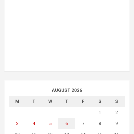
AUGUST 2026
M
T
W
T
F
S
S
1
2
3
4
5
6
7
8
9