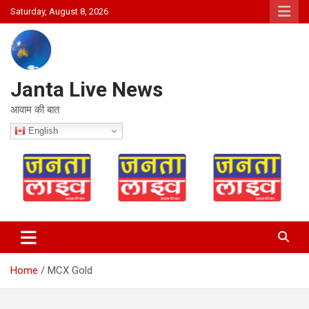
Skip
Saturday, August 8, 2026
to
content
Janta Live News
आवाम की बात
English
Home
MCX Gold