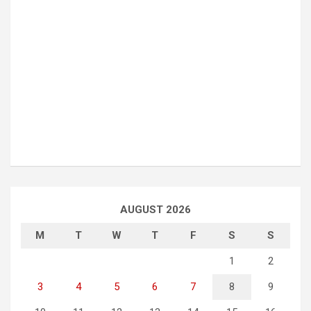
AUGUST 2026
M
T
W
T
F
S
S
1
2
3
4
5
6
7
8
9