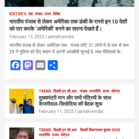
EDITOR'S
देश
पंजाब
राज्य
विदेश
भारतीय पंजाब से लेकर अमेरिका तक डंकी के रास्ते इन 10 देशों
को पार करके ‘अमेरिकी’ बनने का सपना देखते हैं।
February 13, 2025
jantaliveindia
भारतीय पंजाब से लेकर अमेरिका तक : पंजाब लौटे 31 लोगों में से कम से कम
29 ने पुलिस को दिए बयान में अपनी आपबीती सुनाई है, तथा मैक्सिको के…
F
M
E
S
a
a
m
h
ce
st
ail
ar
b
o
TREND
दिल्ली एन.सी.आर.
e
पंजाब
राजनीति
राज्य
लेटेस्ट
मुख्यमंत्री मान और सभी मंत्रियों के साथ
o
d
केजरीवाल-सिसोदिया की बैठक शुरू
o
o
February 11, 2025
jantaliveindia
k
n
TREND
दिल्ली एन.सी.आर.
दिल्ली विधानसभा चुनाव 2025
राजनीति
राज्य
लेटेस्ट