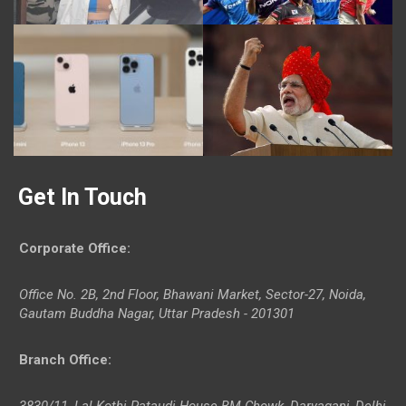
Get In Touch
Corporate Office
:
Office No. 2B, 2nd Floor, Bhawani Market, Sector-27, Noida,
Gautam Buddha Nagar, Uttar Pradesh - 201301
Branch Office
:
3830/11, Lal Kothi Pataudi House BM Chowk, Daryaganj, Delhi-