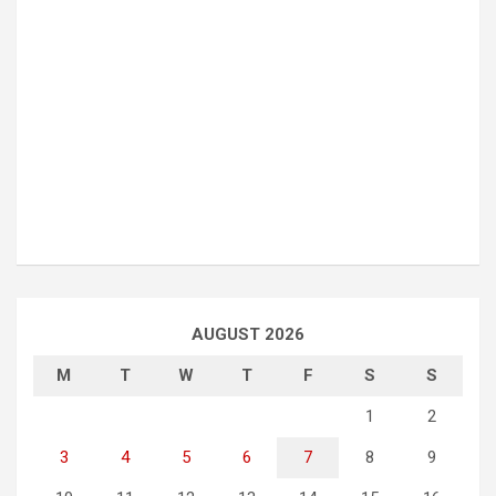
AUGUST 2026
M
T
W
T
F
S
S
1
2
3
4
5
6
7
8
9