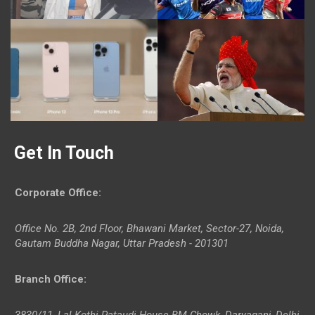
Get In Touch
Corporate Office
:
Office No. 2B, 2nd Floor, Bhawani Market, Sector-27, Noida,
Gautam Buddha Nagar, Uttar Pradesh - 201301
Branch Office
:
3830/11, Lal Kothi Pataudi House BM Chowk, Daryaganj, Delhi-