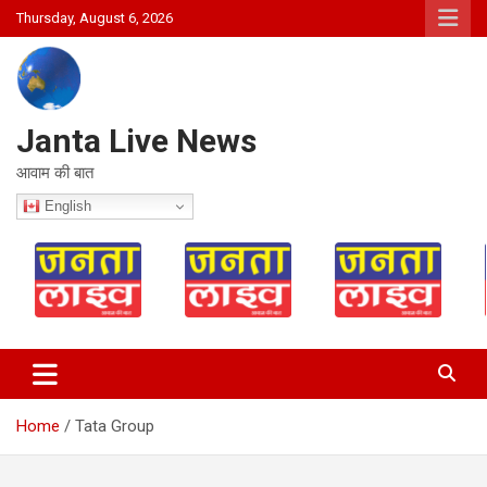
Skip
Thursday, August 6, 2026
to
content
Janta Live News
आवाम की बात
English
Home
Tata Group