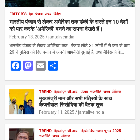
EDITOR'S
देश
पंजाब
राज्य
विदेश
भारतीय पंजाब से लेकर अमेरिका तक डंकी के रास्ते इन 10 देशों
को पार करके ‘अमेरिकी’ बनने का सपना देखते हैं।
February 13, 2025
jantaliveindia
भारतीय पंजाब से लेकर अमेरिका तक : पंजाब लौटे 31 लोगों में से कम से कम
29 ने पुलिस को दिए बयान में अपनी आपबीती सुनाई है, तथा मैक्सिको के…
F
M
E
S
a
a
m
h
ce
st
ail
ar
b
o
TREND
दिल्ली एन.सी.आर.
e
पंजाब
राजनीति
राज्य
लेटेस्ट
मुख्यमंत्री मान और सभी मंत्रियों के साथ
o
d
केजरीवाल-सिसोदिया की बैठक शुरू
o
o
February 11, 2025
jantaliveindia
k
n
TREND
दिल्ली एन.सी.आर.
दिल्ली विधानसभा चुनाव 2025
राजनीति
राज्य
लेटेस्ट