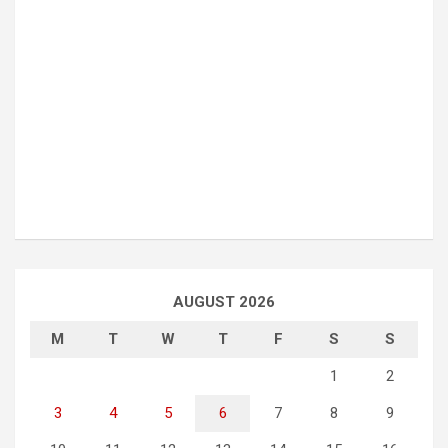
AUGUST 2026
M
T
W
T
F
S
S
1
2
3
4
5
6
7
8
9