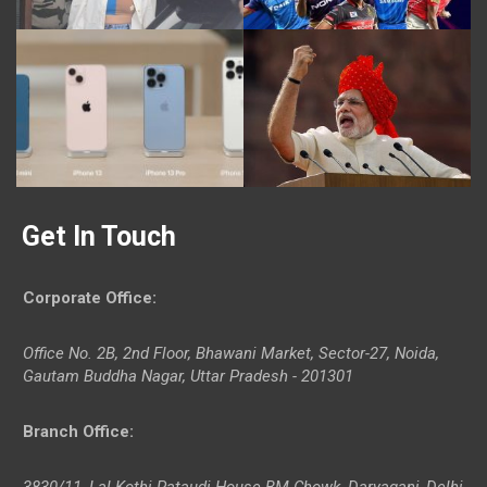
Get In Touch
Corporate Office
:
Office No. 2B, 2nd Floor, Bhawani Market, Sector-27, Noida,
Gautam Buddha Nagar, Uttar Pradesh - 201301
Branch Office
:
3830/11, Lal Kothi Pataudi House BM Chowk, Daryaganj, Delhi-