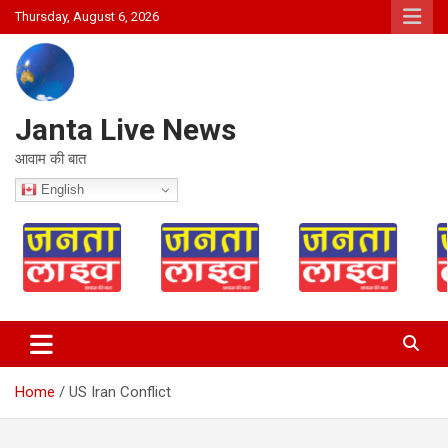
Skip
Thursday, August 6, 2026
to
content
Janta Live News
आवाम की बात
English
Home
US Iran Conflict