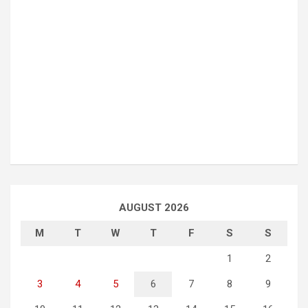
AUGUST 2026
M
T
W
T
F
S
S
1
2
3
4
5
6
7
8
9