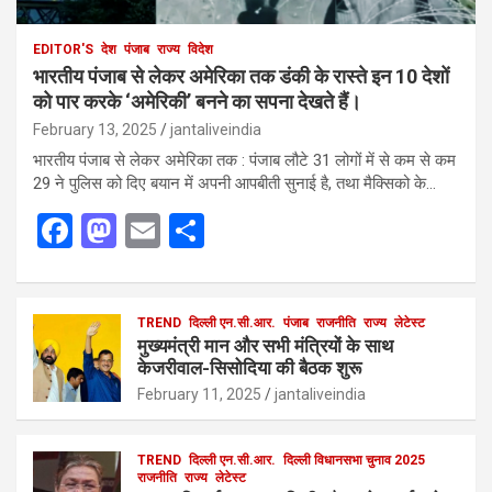
EDITOR'S
देश
पंजाब
राज्य
विदेश
भारतीय पंजाब से लेकर अमेरिका तक डंकी के रास्ते इन 10 देशों
को पार करके ‘अमेरिकी’ बनने का सपना देखते हैं।
February 13, 2025
jantaliveindia
भारतीय पंजाब से लेकर अमेरिका तक : पंजाब लौटे 31 लोगों में से कम से कम
29 ने पुलिस को दिए बयान में अपनी आपबीती सुनाई है, तथा मैक्सिको के…
F
M
E
S
a
a
m
h
ce
st
ail
ar
b
o
TREND
दिल्ली एन.सी.आर.
e
पंजाब
राजनीति
राज्य
लेटेस्ट
मुख्यमंत्री मान और सभी मंत्रियों के साथ
o
d
केजरीवाल-सिसोदिया की बैठक शुरू
o
o
February 11, 2025
jantaliveindia
k
n
TREND
दिल्ली एन.सी.आर.
दिल्ली विधानसभा चुनाव 2025
राजनीति
राज्य
लेटेस्ट