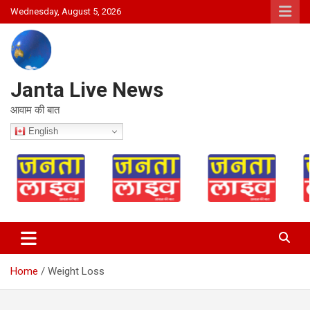
Skip
Wednesday, August 5, 2026
to
content
Janta Live News
आवाम की बात
English
Home
Weight Loss