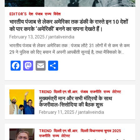
EDITOR'S
देश
पंजाब
राज्य
विदेश
भारतीय पंजाब से लेकर अमेरिका तक डंकी के रास्ते इन 10 देशों
को पार करके ‘अमेरिकी’ बनने का सपना देखते हैं।
February 13, 2025
jantaliveindia
भारतीय पंजाब से लेकर अमेरिका तक : पंजाब लौटे 31 लोगों में से कम से कम
29 ने पुलिस को दिए बयान में अपनी आपबीती सुनाई है, तथा मैक्सिको के…
F
M
E
S
a
a
m
h
ce
st
ail
ar
b
o
TREND
दिल्ली एन.सी.आर.
e
पंजाब
राजनीति
राज्य
लेटेस्ट
मुख्यमंत्री मान और सभी मंत्रियों के साथ
o
d
केजरीवाल-सिसोदिया की बैठक शुरू
o
o
February 11, 2025
jantaliveindia
k
n
TREND
दिल्ली एन.सी.आर.
दिल्ली विधानसभा चुनाव 2025
राजनीति
राज्य
लेटेस्ट