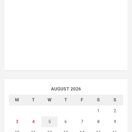
AUGUST 2026
M
T
W
T
F
S
S
1
2
3
4
5
6
7
8
9