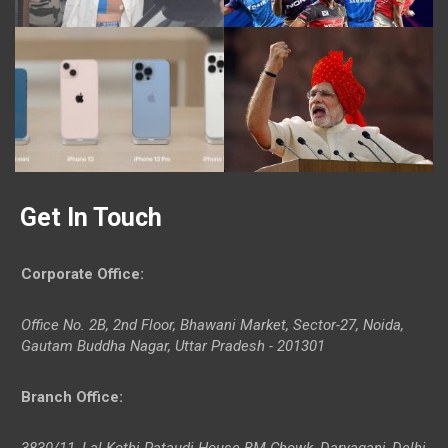
Get In Touch
Corporate Office
:
Office No. 2B, 2nd Floor, Bhawani Market, Sector-27, Noida,
Gautam Buddha Nagar, Uttar Pradesh - 201301
Branch Office
:
3830/11, Lal Kothi Pataudi House BM Chowk, Daryaganj, Delhi-