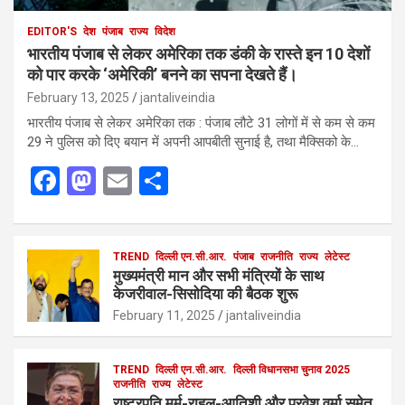
EDITOR'S
देश
पंजाब
राज्य
विदेश
भारतीय पंजाब से लेकर अमेरिका तक डंकी के रास्ते इन 10 देशों
को पार करके ‘अमेरिकी’ बनने का सपना देखते हैं।
February 13, 2025
jantaliveindia
भारतीय पंजाब से लेकर अमेरिका तक : पंजाब लौटे 31 लोगों में से कम से कम
29 ने पुलिस को दिए बयान में अपनी आपबीती सुनाई है, तथा मैक्सिको के…
F
M
E
S
a
a
m
h
ce
st
ail
ar
b
o
TREND
दिल्ली एन.सी.आर.
e
पंजाब
राजनीति
राज्य
लेटेस्ट
मुख्यमंत्री मान और सभी मंत्रियों के साथ
o
d
केजरीवाल-सिसोदिया की बैठक शुरू
o
o
February 11, 2025
jantaliveindia
k
n
TREND
दिल्ली एन.सी.आर.
दिल्ली विधानसभा चुनाव 2025
राजनीति
राज्य
लेटेस्ट
राष्ट्रपति मुर्मू-राहुल-आतिशी और प्रवेश वर्मा समेत