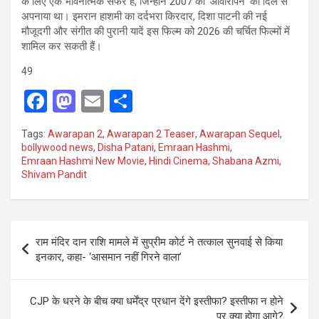
के लिए एक भावनात्मक सफर है, जिन्होंने 2007 की ‘आवारापन’ को दिल से
अपनाया था। इमरान हाशमी का दर्दभरा किरदार, दिशा पाटनी की नई
मौजूदगी और संगीत की पुरानी यादें इस फिल्म को 2026 की चर्चित फिल्मों में
शामिल कर सकती हैं।
49
F
M
E
S
a
a
m
h
Tags:
Awarapan 2
,
Awarapan 2 Teaser
,
Awarapan Sequel
,
ce
st
ail
ar
bollywood news
,
Disha Patani
,
Emraan Hashmi
,
Emraan Hashmi New Movie
,
Hindi Cinema
,
Shabana Azmi
,
b
o
e
Shivam Pandit
o
d
o
o
Post
k
n
राम मंदिर दान राशि मामले में सुप्रीम कोर्ट ने तत्काल सुनवाई से किया
navigation
इनकार, कहा- ‘आसमान नहीं गिरने वाला’
CJP के धरने के बीच क्या धर्मेंद्र प्रधान देंगे इस्तीफा? इस्तीफा न होने
पर क्या होगा आगे?