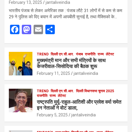
February 13, 2025
jantaliveindia
भारतीय पंजाब से लेकर अमेरिका तक : पंजाब लौटे 31 लोगों में से कम से कम
29 ने पुलिस को दिए बयान में अपनी आपबीती सुनाई है, तथा मैक्सिको के…
F
M
E
S
a
a
m
h
ce
st
ail
ar
b
o
TREND
दिल्ली एन.सी.आर.
e
पंजाब
राजनीति
राज्य
लेटेस्ट
मुख्यमंत्री मान और सभी मंत्रियों के साथ
o
d
केजरीवाल-सिसोदिया की बैठक शुरू
o
o
February 11, 2025
jantaliveindia
k
n
TREND
दिल्ली एन.सी.आर.
दिल्ली विधानसभा चुनाव 2025
राजनीति
राज्य
लेटेस्ट
राष्ट्रपति मुर्मू-राहुल-आतिशी और प्रवेश वर्मा समेत
इन नेताओं ने वोट डाला,
February 5, 2025
jantaliveindia