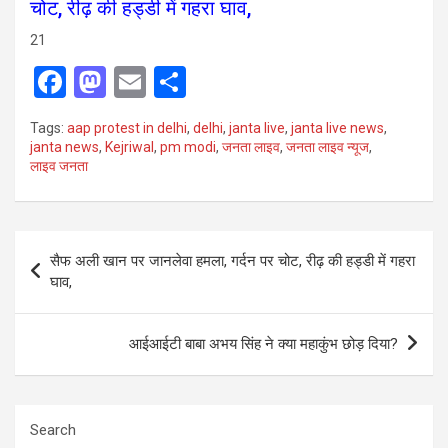
चोट, रीढ़ की हड्डी में गहरा घाव,
21
F
M
E
S
a
a
m
h
Tags:
aap protest in delhi
,
delhi
,
janta live
,
janta live news
,
ce
st
ail
ar
janta news
,
Kejriwal
,
pm modi
,
जनता लाइव
,
जनता लाइव न्यूज
,
लाइव जनता
b
o
e
o
d
o
o
Post
सैफ अली खान पर जानलेवा हमला, गर्दन पर चोट, रीढ़ की हड्डी में गहरा
k
n
navigation
घाव,
आईआईटी बाबा अभय सिंह ने क्या महाकुंभ छोड़ दिया?
Search