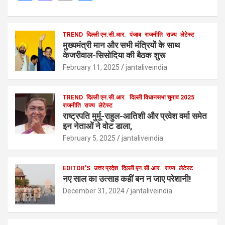
a
a
m
h
ce
st
ail
ar
b
o
TREND
दिल्ली एन.सी.आर.
e
पंजाब
राजनीति
राज्य
लेटेस्ट
मुख्यमंत्री मान और सभी मंत्रियों के साथ
o
d
केजरीवाल-सिसोदिया की बैठक शुरू
o
o
February 11, 2025
jantaliveindia
k
n
TREND
दिल्ली एन.सी.आर.
दिल्ली विधानसभा चुनाव 2025
राजनीति
राज्य
लेटेस्ट
राष्ट्रपति मुर्मू-राहुल-आतिशी और प्रवेश वर्मा समेत
इन नेताओं ने वोट डाला,
February 5, 2025
jantaliveindia
EDITOR'S
उत्तर प्रदेश
दिल्ली एन.सी.आर.
राज्य
लेटेस्ट
नए साल का उत्साह कहीं बन न जाए परेशानी!
December 31, 2024
jantaliveindia