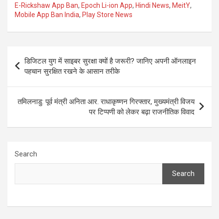
E-Rickshaw App Ban
,
Epoch Li-ion App
,
Hindi News
,
MeitY
,
b
o
e
Mobile App Ban India
,
Play Store News
o
d
o
o
Post
k
n
डिजिटल युग में साइबर सुरक्षा क्यों है जरूरी? जानिए अपनी ऑनलाइन
navigation
पहचान सुरक्षित रखने के आसान तरीके
तमिलनाडु: पूर्व मंत्री अनिता आर. राधाकृष्णन गिरफ्तार, मुख्यमंत्री विजय
पर टिप्पणी को लेकर बढ़ा राजनीतिक विवाद
Search
Search