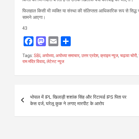
फिलहाल किसी भी व्यक्ति या संस्था की संलिप्तता आधिकारिक रूप से सिद्ध नही
सामने आएगा।
43
F
M
E
S
a
a
m
h
Tags:
SBI
,
अयोध्या
,
अयोध्या समाचार
,
उत्तर प्रदेश
,
क्राइम न्यूज
,
चढ़ावा चोरी
,
ce
st
ail
ar
राम मंदिर विवाद
,
लेटेस्ट न्यूज
b
o
e
o
d
Post
o
o
भोपाल में IPL खिलाड़ी शशांक सिंह और रिटायर्ड IPS पिता पर
k
n
navigation
केस दर्ज, घरेलू कुक ने लगाए मारपीट के आरोप