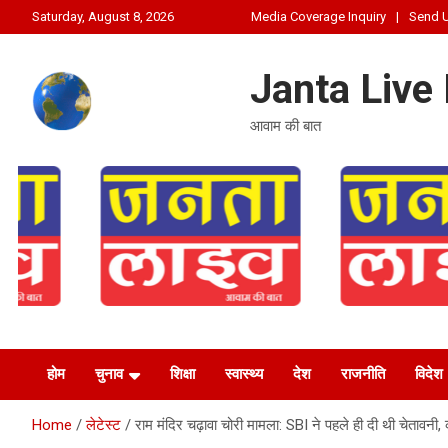
Skip
Saturday, August 8, 2026
Media Coverage Inquiry
Send 
to
content
Janta Live
आवाम की बात
होम
चुनाव
शिक्षा
स्वास्थ्य
देश
राजनीति
विदेश
Home
लेटेस्ट
राम मंदिर चढ़ावा चोरी मामला: SBI ने पहले ही दी थी चेतावनी, 