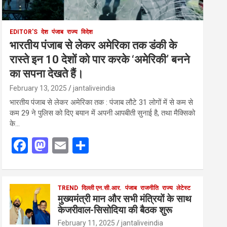
EDITOR'S
देश
पंजाब
राज्य
विदेश
भारतीय पंजाब से लेकर अमेरिका तक डंकी के
रास्ते इन 10 देशों को पार करके ‘अमेरिकी’ बनने
का सपना देखते हैं।
February 13, 2025
jantaliveindia
भारतीय पंजाब से लेकर अमेरिका तक : पंजाब लौटे 31 लोगों में से कम से
कम 29 ने पुलिस को दिए बयान में अपनी आपबीती सुनाई है, तथा मैक्सिको
के…
F
M
E
S
a
a
m
h
ce
st
ail
ar
b
o
TREND
दिल्ली एन.सी.आर.
e
पंजाब
राजनीति
राज्य
लेटेस्ट
मुख्यमंत्री मान और सभी मंत्रियों के साथ
o
d
केजरीवाल-सिसोदिया की बैठक शुरू
o
o
February 11, 2025
jantaliveindia