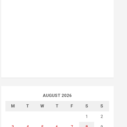
AUGUST 2026
M
T
W
T
F
S
S
1
2