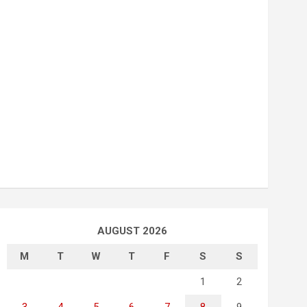
AUGUST 2026
M
T
W
T
F
S
S
1
2