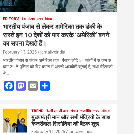
EDITOR'S
देश
पंजाब
राज्य
विदेश
भारतीय पंजाब से लेकर अमेरिका तक डंकी के
रास्ते इन 10 देशों को पार करके ‘अमेरिकी’ बनने
का सपना देखते हैं।
February 13, 2025
jantaliveindia
भारतीय पंजाब से लेकर अमेरिका तक : पंजाब लौटे 31 लोगों में से कम से
कम 29 ने पुलिस को दिए बयान में अपनी आपबीती सुनाई है, तथा मैक्सिको
के…
F
M
E
S
a
a
m
h
ce
st
ail
ar
b
o
TREND
दिल्ली एन.सी.आर.
e
पंजाब
राजनीति
राज्य
लेटेस्ट
मुख्यमंत्री मान और सभी मंत्रियों के साथ
o
d
केजरीवाल-सिसोदिया की बैठक शुरू
o
o
February 11, 2025
jantaliveindia