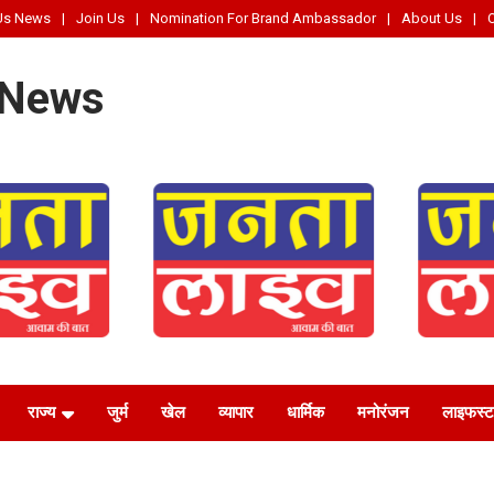
Us News
Join Us
Nomination For Brand Ambassador
About Us
 News
राज्य
जुर्म
खेल
व्यापार
धार्मिक
मनोरंजन
लाइफस्‍