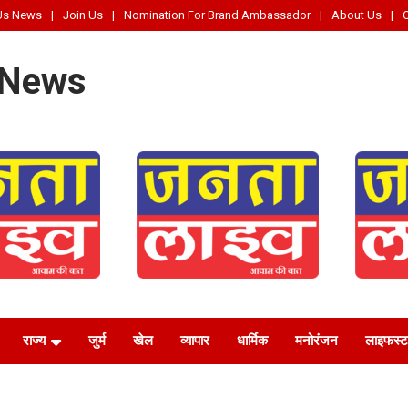
Us News
Join Us
Nomination For Brand Ambassador
About Us
 News
राज्य
जुर्म
खेल
व्यापार
धार्मिक
मनोरंजन
लाइफस्‍