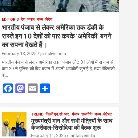
EDITOR'S
देश
पंजाब
राज्य
विदेश
भारतीय पंजाब से लेकर अमेरिका तक डंकी के
रास्ते इन 10 देशों को पार करके ‘अमेरिकी’ बनने
का सपना देखते हैं।
February 13, 2025
jantaliveindia
भारतीय पंजाब से लेकर अमेरिका तक : पंजाब लौटे 31 लोगों में से कम से
कम 29 ने पुलिस को दिए बयान में अपनी आपबीती सुनाई है, तथा मैक्सिको
के…
F
M
E
S
a
a
m
h
ce
st
ail
ar
b
o
TREND
दिल्ली एन.सी.आर.
e
पंजाब
राजनीति
राज्य
लेटेस्ट
मुख्यमंत्री मान और सभी मंत्रियों के साथ
o
d
केजरीवाल-सिसोदिया की बैठक शुरू
o
o
February 11, 2025
jantaliveindia