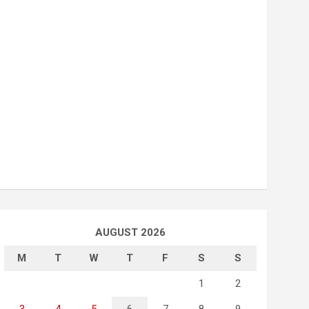
AUGUST 2026
M
T
W
T
F
S
S
1
2