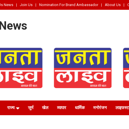
Us News
Join Us
Nomination For Brand Ambassador
About Us
 News
राज्य
जुर्म
खेल
व्यापार
धार्मिक
मनोरंजन
लाइफस्‍