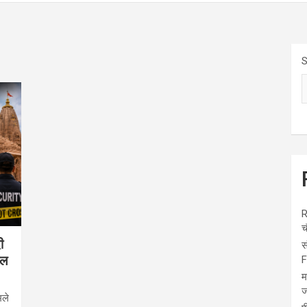
S
R
च
ी
स
ाल
F
म
ज
मले