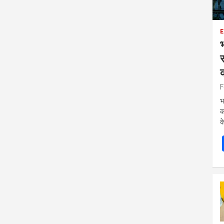
E
र
क
F
भ
क
क