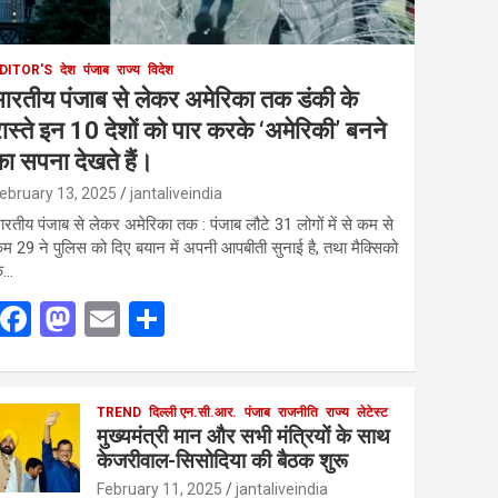
DITOR'S
देश
पंजाब
राज्य
विदेश
भारतीय पंजाब से लेकर अमेरिका तक डंकी के
ास्ते इन 10 देशों को पार करके ‘अमेरिकी’ बनने
ा सपना देखते हैं।
ebruary 13, 2025
jantaliveindia
ारतीय पंजाब से लेकर अमेरिका तक : पंजाब लौटे 31 लोगों में से कम से
म 29 ने पुलिस को दिए बयान में अपनी आपबीती सुनाई है, तथा मैक्सिको
े…
F
M
E
S
a
a
m
h
ce
st
ail
ar
b
o
TREND
दिल्ली एन.सी.आर.
e
पंजाब
राजनीति
राज्य
लेटेस्ट
मुख्यमंत्री मान और सभी मंत्रियों के साथ
o
d
केजरीवाल-सिसोदिया की बैठक शुरू
o
o
February 11, 2025
jantaliveindia