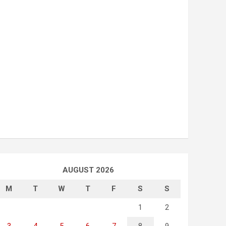
AUGUST 2026
M
T
W
T
F
S
S
1
2