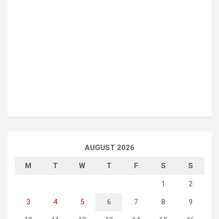
AUGUST 2026
M
T
W
T
F
S
S
1
2
3
4
5
6
7
8
9