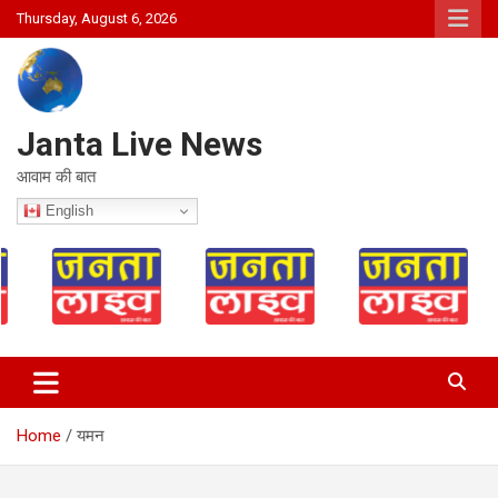
Skip
Thursday, August 6, 2026
to
content
Janta Live News
आवाम की बात
English
Home
यमन