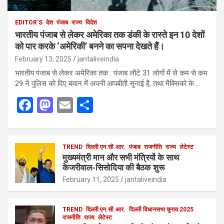
EDITOR'S
देश
पंजाब
राज्य
विदेश
भारतीय पंजाब से लेकर अमेरिका तक डंकी के रास्ते इन 10 देशों
को पार करके ‘अमेरिकी’ बनने का सपना देखते हैं।
February 13, 2025
jantaliveindia
भारतीय पंजाब से लेकर अमेरिका तक : पंजाब लौटे 31 लोगों में से कम से कम
29 ने पुलिस को दिए बयान में अपनी आपबीती सुनाई है, तथा मैक्सिको के…
F
M
E
S
a
a
m
h
ce
st
ail
ar
b
o
TREND
दिल्ली एन.सी.आर.
e
पंजाब
राजनीति
राज्य
लेटेस्ट
मुख्यमंत्री मान और सभी मंत्रियों के साथ
o
d
केजरीवाल-सिसोदिया की बैठक शुरू
o
o
February 11, 2025
jantaliveindia
k
n
TREND
दिल्ली एन.सी.आर.
दिल्ली विधानसभा चुनाव 2025
राजनीति
राज्य
लेटेस्ट