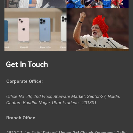
Get In Touch
Corporate Office
:
Office No. 2B, 2nd Floor, Bhawani Market, Sector-27, Noida,
Gautam Buddha Nagar, Uttar Pradesh - 201301
Branch Office
:
3830/11, Lal Kothi Pataudi House BM Chowk, Daryaganj, Delhi-