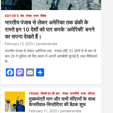
EDITOR'S
देश
पंजाब
राज्य
विदेश
भारतीय पंजाब से लेकर अमेरिका तक डंकी के
रास्ते इन 10 देशों को पार करके ‘अमेरिकी’ बनने
का सपना देखते हैं।
February 13, 2025
jantaliveindia
भारतीय पंजाब से लेकर अमेरिका तक : पंजाब लौटे 31 लोगों में से कम से
कम 29 ने पुलिस को दिए बयान में अपनी आपबीती सुनाई है, तथा मैक्सिको
के…
F
M
E
S
a
a
m
h
ce
st
ail
ar
b
o
TREND
दिल्ली एन.सी.आर.
e
पंजाब
राजनीति
राज्य
लेटेस्ट
मुख्यमंत्री मान और सभी मंत्रियों के साथ
o
d
केजरीवाल-सिसोदिया की बैठक शुरू
o
o
February 11, 2025
jantaliveindia