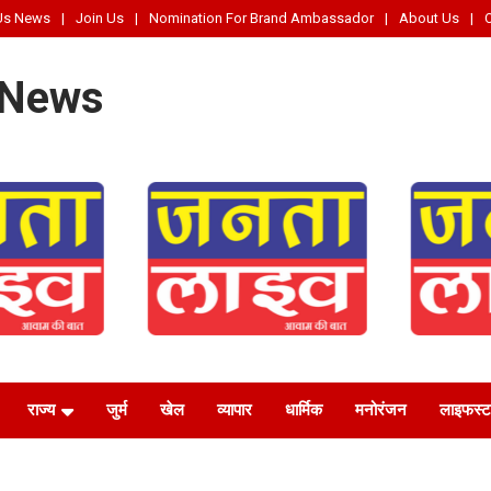
Us News
Join Us
Nomination For Brand Ambassador
About Us
 News
राज्य
जुर्म
खेल
व्यापार
धार्मिक
मनोरंजन
लाइफस्‍