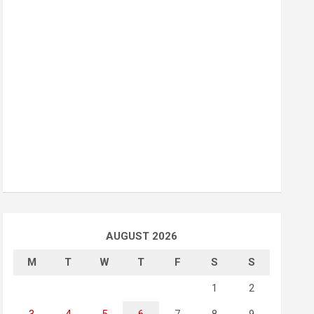
AUGUST 2026
M
T
W
T
F
S
S
1
2