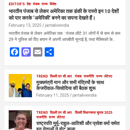
EDITOR'S
देश
पंजाब
राज्य
विदेश
भारतीय पंजाब से लेकर अमेरिका तक डंकी के रास्ते इन 10 देशों
को पार करके ‘अमेरिकी’ बनने का सपना देखते हैं।
February 13, 2025
jantaliveindia
भारतीय पंजाब से लेकर अमेरिका तक : पंजाब लौटे 31 लोगों में से कम से कम
29 ने पुलिस को दिए बयान में अपनी आपबीती सुनाई है, तथा मैक्सिको के…
F
M
E
S
a
a
m
h
ce
st
ail
ar
b
o
TREND
दिल्ली एन.सी.आर.
e
पंजाब
राजनीति
राज्य
लेटेस्ट
मुख्यमंत्री मान और सभी मंत्रियों के साथ
o
d
केजरीवाल-सिसोदिया की बैठक शुरू
o
o
February 11, 2025
jantaliveindia
k
n
TREND
दिल्ली एन.सी.आर.
दिल्ली विधानसभा चुनाव 2025
राजनीति
राज्य
लेटेस्ट
राष्ट्रपति मुर्मू-राहुल-आतिशी और प्रवेश वर्मा समेत
इन नेताओं ने वोट डाला,