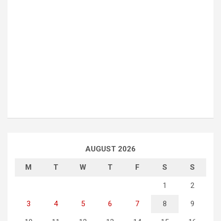
AUGUST 2026
M
T
W
T
F
S
S
1
2
3
4
5
6
7
8
9