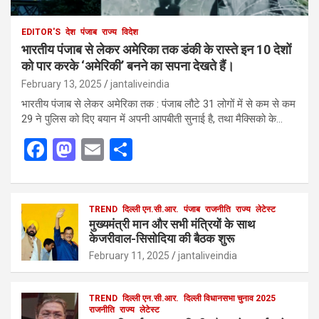
EDITOR'S
देश
पंजाब
राज्य
विदेश
भारतीय पंजाब से लेकर अमेरिका तक डंकी के रास्ते इन 10 देशों
को पार करके ‘अमेरिकी’ बनने का सपना देखते हैं।
February 13, 2025
jantaliveindia
भारतीय पंजाब से लेकर अमेरिका तक : पंजाब लौटे 31 लोगों में से कम से कम
29 ने पुलिस को दिए बयान में अपनी आपबीती सुनाई है, तथा मैक्सिको के…
F
M
E
S
a
a
m
h
ce
st
ail
ar
b
o
TREND
दिल्ली एन.सी.आर.
e
पंजाब
राजनीति
राज्य
लेटेस्ट
मुख्यमंत्री मान और सभी मंत्रियों के साथ
o
d
केजरीवाल-सिसोदिया की बैठक शुरू
o
o
February 11, 2025
jantaliveindia
k
n
TREND
दिल्ली एन.सी.आर.
दिल्ली विधानसभा चुनाव 2025
राजनीति
राज्य
लेटेस्ट