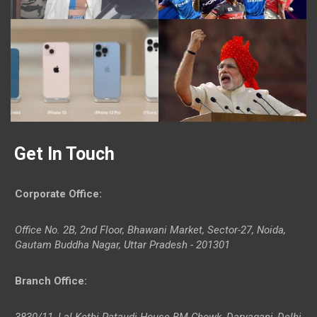
Get In Touch
Corporate Office
:
Office No. 2B, 2nd Floor, Bhawani Market, Sector-27, Noida,
Gautam Buddha Nagar, Uttar Pradesh - 201301
Branch Office
:
3830/11, Lal Kothi Pataudi House BM Chowk, Daryaganj, Delhi-