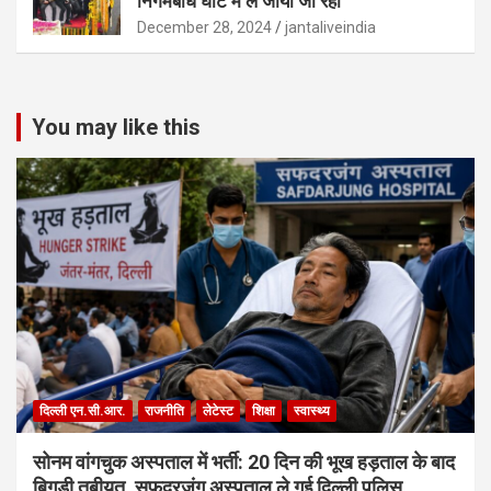
निगमबोध घाट में ले जाया जा रहा
December 28, 2024
jantaliveindia
You may like this
दिल्ली एन.सी.आर.
राजनीति
लेटेस्ट
शिक्षा
स्वास्थ्य
सोनम वांगचुक अस्पताल में भर्ती: 20 दिन की भूख हड़ताल के बाद
बिगड़ी तबीयत, सफदरजंग अस्पताल ले गई दिल्ली पुलिस