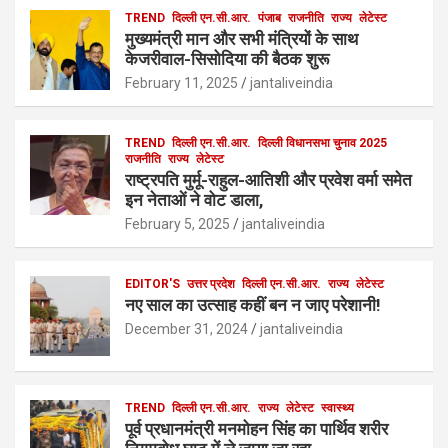
b
o
TREND
दिल्ली एन.सी.आर.
e
पंजाब
राजनीति
राज्य
लेटेस्ट
मुख्यमंत्री मान और सभी मंत्रियों के साथ
o
d
केजरीवाल-सिसोदिया की बैठक शुरू
o
o
February 11, 2025
jantaliveindia
k
n
TREND
दिल्ली एन.सी.आर.
दिल्ली विधानसभा चुनाव 2025
राजनीति
राज्य
लेटेस्ट
राष्ट्रपति मुर्मू-राहुल-आतिशी और प्रवेश वर्मा समेत
इन नेताओं ने वोट डाला,
February 5, 2025
jantaliveindia
EDITOR'S
उत्तर प्रदेश
दिल्ली एन.सी.आर.
राज्य
लेटेस्ट
नए साल का उत्साह कहीं बन न जाए परेशानी!
December 31, 2024
jantaliveindia
TREND
दिल्ली एन.सी.आर.
राज्य
लेटेस्ट
स्वास्थ्य
पूर्व प्रधानमंत्री मनमोहन सिंह का पार्थिव शरीर