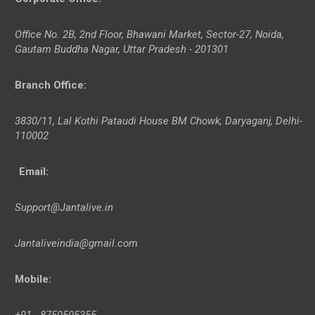
Office No. 2B, 2nd Floor, Bhawani Market, Sector-27, Noida,
Gautam Buddha Nagar, Uttar Pradesh - 201301
Branch Office
:
3830/11, Lal Kothi Pataudi House BM Chowk, Daryaganj, Delhi-
110002
Email:
Support@Jantalive.in
Jantaliveindia@gmail.com
Mobile:
+91 - 8750505355