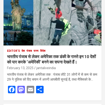
EDITOR'S
देश
पंजाब
राज्य
विदेश
भारतीय पंजाब से लेकर अमेरिका तक डंकी के रास्ते इन 10 देशों
को पार करके ‘अमेरिकी’ बनने का सपना देखते हैं।
February 13, 2025
jantaliveindia
भारतीय पंजाब से लेकर अमेरिका तक : पंजाब लौटे 31 लोगों में से कम से कम
29 ने पुलिस को दिए बयान में अपनी आपबीती सुनाई है, तथा मैक्सिको के…
F
M
E
S
a
a
m
h
ce
st
ail
ar