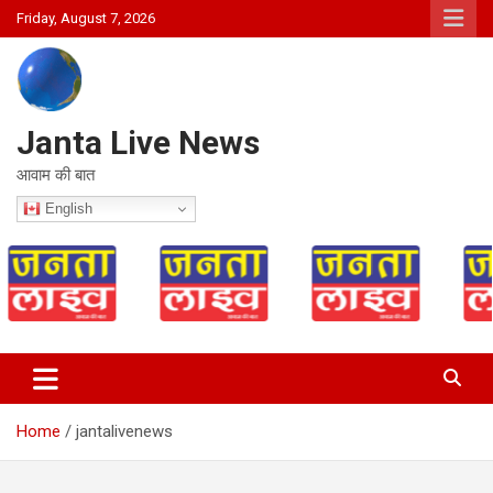
Skip
Friday, August 7, 2026
to
content
Janta Live News
आवाम की बात
English
Home
jantalivenews