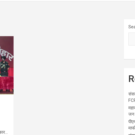
Se
R
संस
FCR
महा
जन 
पीएम
माफ
रकार…