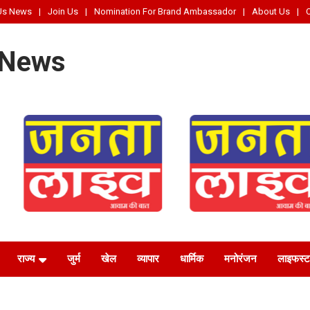
Us News
Join Us
Nomination For Brand Ambassador
About Us
 News
राज्य
जुर्म
खेल
व्यापार
धार्मिक
मनोरंजन
लाइफस्‍