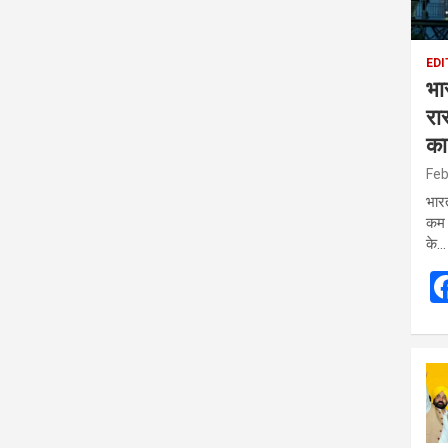
EDI
भा
रा
का
Feb
भार
कम 
के…