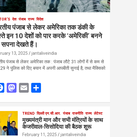
TOR'S
देश
पंजाब
राज्य
विदेश
रतीय पंजाब से लेकर अमेरिका तक डंकी के
स्ते इन 10 देशों को पार करके ‘अमेरिकी’ बनने
 सपना देखते हैं।
ruary 13, 2025
jantaliveindia
तीय पंजाब से लेकर अमेरिका तक : पंजाब लौटे 31 लोगों में से कम से
29 ने पुलिस को दिए बयान में अपनी आपबीती सुनाई है, तथा मैक्सिको
F
M
E
S
a
a
m
h
ce
st
ail
ar
b
o
TREND
दिल्ली एन.सी.आर.
e
पंजाब
राजनीति
राज्य
लेटेस्ट
मुख्यमंत्री मान और सभी मंत्रियों के साथ
o
d
केजरीवाल-सिसोदिया की बैठक शुरू
o
o
February 11, 2025
jantaliveindia