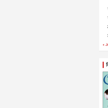
« J
व