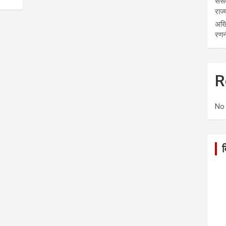
संस
राज्
अखि
रणन
R
No
व