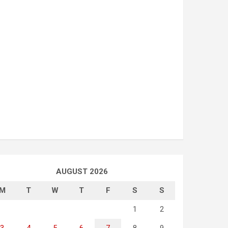
AUGUST 2026
M
T
W
T
F
S
S
1
2