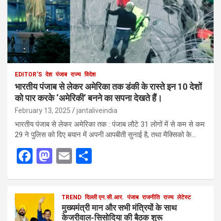
EDITOR'S
देश
पंजाब
राज्य
विदेश
भारतीय पंजाब से लेकर अमेरिका तक डंकी के रास्ते इन 10 देशों
को पार करके ‘अमेरिकी’ बनने का सपना देखते हैं।
February 13, 2025
jantaliveindia
भारतीय पंजाब से लेकर अमेरिका तक : पंजाब लौटे 31 लोगों में से कम से कम
29 ने पुलिस को दिए बयान में अपनी आपबीती सुनाई है, तथा मैक्सिको के…
F
M
E
S
a
a
m
h
ce
st
ail
ar
b
o
TREND
दिल्ली एन.सी.आर.
e
पंजाब
राजनीति
राज्य
लेटेस्ट
मुख्यमंत्री मान और सभी मंत्रियों के साथ
o
d
केजरीवाल-सिसोदिया की बैठक शुरू