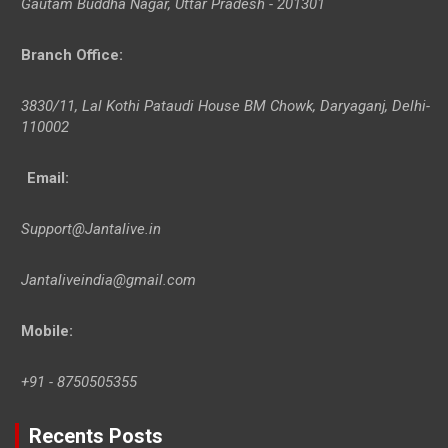
Gautam Buddha Nagar, Uttar Pradesh - 201301
Branch Office
:
3830/11, Lal Kothi Pataudi House BM Chowk, Daryaganj, Delhi-
110002
Email:
Support@Jantalive.in
Jantaliveindia@gmail.com
Mobile:
+91 - 8750505355
Recents Posts