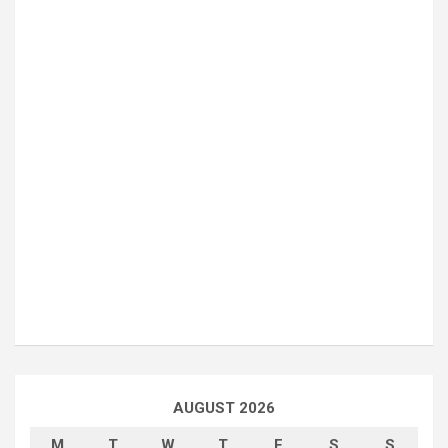
AUGUST 2026
M
T
W
T
F
S
S