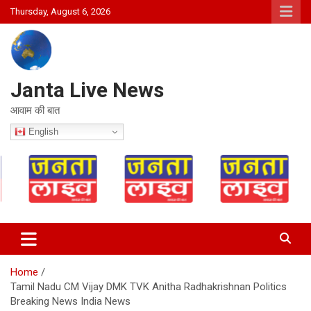
Skip
Thursday, August 6, 2026
to
content
Janta Live News
आवाम की बात
English
Home
Tamil Nadu CM Vijay DMK TVK Anitha Radhakrishnan Politics
Breaking News India News